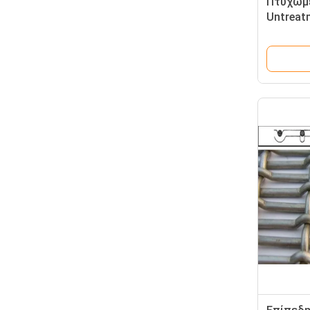
Πτυχωμέ
Untreat
άνθρακα