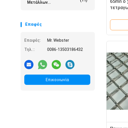
(11)
65mn ο 
Μετάλλων...
τετραγω
πλέγμα
προσαρμ
Επαφές
κοσκίνι
Επαφές:
Mr. Webster
Τηλ.::
0086-13503186432
Επικοινωνία