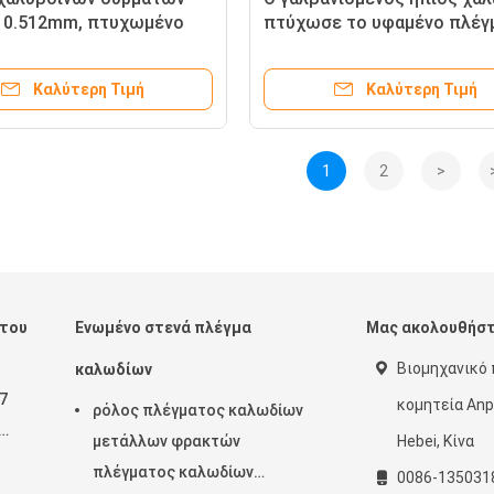
 0.512mm, πτυχωμένο
πτύχωσε το υφαμένο πλέγ
κόσκινων μετάλλων
καλωδίων 10mm άνθρακας
Καλύτερη Τιμή
Καλύτερη Τιμή
1
2
>
ωτου
Ενωμένο στενά πλέγμα
Μας ακολουθήσ
Βιομηχανικό 
καλωδίων
7
κομητεία Anp
ρόλος πλέγματος καλωδίων
μετάλλων φρακτών
Hebei, Κίνα
πλέγματος καλωδίων
0086-135031