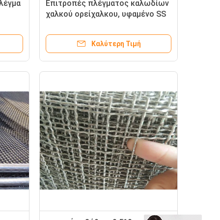
λέγμα
Επιτροπές πλέγματος καλωδίων
χαλκού ορείχαλκου, υφαμένο SS
ος
αρχιτεκτονικό διακοσμητικό
πλέγμα
Καλύτερη Τιμή