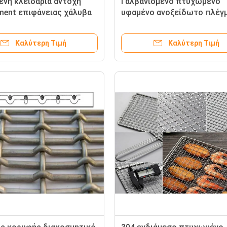
νη κλειδαριά αντοχή
Γαλβανισμένο πτυχωμένο
ment επιφάνειας χάλυβα
υφαμένο ανοξείδωτο πλέγ
 πλέγματος καλωδίων
καλωδίων 15m πλάτος ανθ
στα οξέα
Καλύτερη Τιμή
Καλύτερη Τιμή