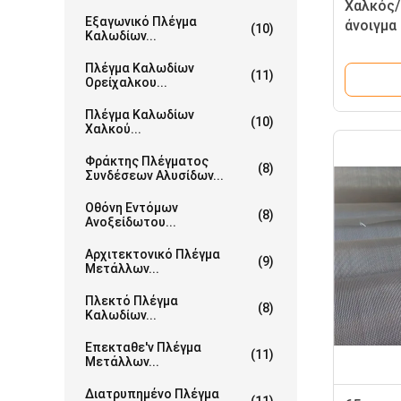
Χαλκός/
Εξαγωνικό Πλέγμα
άνοιγμα
(10)
Καλωδίων...
τετραγω
οξέα για
Πλέγμα Καλωδίων
(11)
Ορείχαλκου...
Πλέγμα Καλωδίων
(10)
Χαλκού...
Φράκτης Πλέγματος
(8)
Συνδέσεων Αλυσίδων...
Οθόνη Εντόμων
(8)
Ανοξείδωτου...
Αρχιτεκτονικό Πλέγμα
(9)
Μετάλλων...
Πλεκτό Πλέγμα
(8)
Καλωδίων...
Επεκταθε'ν Πλέγμα
(11)
Μετάλλων...
Διατρυπημένο Πλέγμα