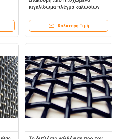
Διακοσμητικό πτυχωμένο
κιγκλίδωμα πλέγμα καλωδίων
που περιβάλλει τις γεμάτες
επιτροπές με φράκτη
Καλύτερη Τιμή
λυβας
Το διπλάσιο γαλβάνισε προ τον