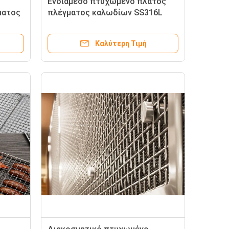
Ενδιάμεσο πτυχωμένο πλάτος
ματος
πλέγματος καλωδίων SS316L
εκτικό
SS310 που προσαρμόζεται
Καλύτερη Τιμή