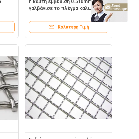
ο
η καυτή εμβύθιση 0.510mm
γαλβάνισε το πλέγμα καλωδίων,
ε για
πτυχωμένο ανοξείδωτο πλέγμα
για την προστασία
Καλύτερη Τιμή