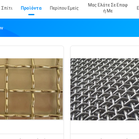
Μας Ελάτε Σε Επαφ
Σπίτι
Προϊόντα
Περίπου Εμείς
Ή Με
ων