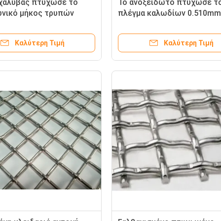
χάλυβας πτύχωσε το
Το ανοξείδωτο πτύχωσε τ
νικό μήκος τρυπών
πλέγμα καλωδίων 0.510mm
τος καλωδίων που
πλάτος που προσαρμόστηκ
όστηκε για το
τη μεταλλεία
Καλύτερη Τιμή
Καλύτερη Τιμή
σμα