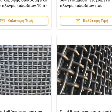
ς κορυφής διακοσμητικό
304 ενδιάμεσο πτυχωμένο
 πλέγμα καλωδίων 10m -
πλέγμα καλωδίων που
ήκους ρόλων 30m που
γαλβανίζεται για τη σχάρα
μόζεται
σχαρών
Καλύτερη Τιμή
Καλύτερη Τιμή
χαλύβδινων συρμάτων
Ο γαλβανισμένος ήπιος χά