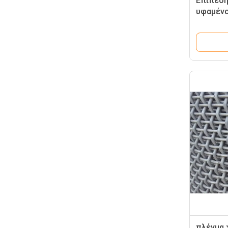
Επίπεδη
υφαμένο
χρώμα μ
προσαρ
πλέγμα 