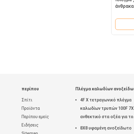
άνθρακα
πλέγμα 
περίπου
Πλέγμα καλωδίων ανοξείδ
Σπίτι
4F Χ τετραγωνικό πλέγμα
Προϊόντα
καλωδίων τρυπών 100F 7X
Περίπου εμείς
ανθεκτικό στα οξέα για το
Ειδήσεις
κοσκίνισμα
8X8 υφαμένη ανοξείδωτο
Sitemap