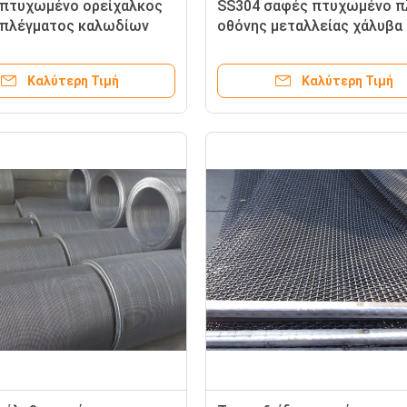
πτυχωμένο ορείχαλκος
SS304 σαφές πτυχωμένο π
 πλέγματος καλωδίων
οθόνης μεταλλείας χάλυβα
νικό ανθεκτικοί στα
άνθρακα φρακτών πλέγματ
 τα γραφεία
καλωδίων
Καλύτερη Τιμή
Καλύτερη Τιμή