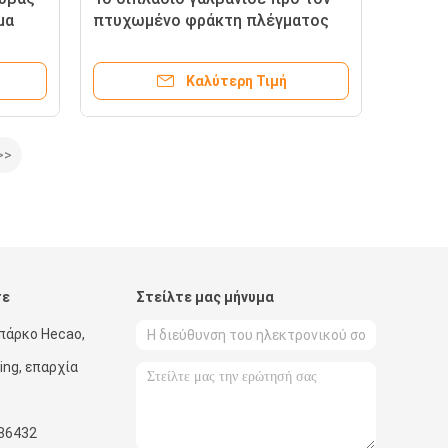
μα
πτυχωμένο φράκτη πλέγματος
καλωδίων χρησιμοποιώντας
6mm
Καλύτερη Τιμή
>>
τε
Στείλτε μας μήνυμα
πάρκο Hecao,
ing, επαρχία
86432